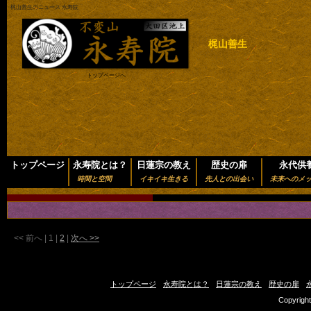
梶山善生のニュース 永寿院
梶山善生
トップページへ
トップページ
永寿院とは？
日蓮宗の教え
歴史の扉
永代供
時間と空間
イキイキ生きる
先人との出会い
未来へのメ
<< 前へ
|
1
|
2
|
次へ >>
トップページ
永寿院とは？
日蓮宗の教え
歴史の扉
Copyright