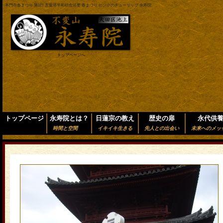
本門寺春まつり 第1日 五重塔平和祈念法要 春まつり ピンクのチューリップ 永寿院
トップページへ
トップページ
永寿院とは？
日蓮宗の教え
歴史の扉
永代供
時間と空間
イキイキ生きる
先人との出会い
未来へのメッ