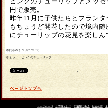
ピンクのチューリップ
とメッセ
円で販売。
昨年11月に子供たちとプラン
もちょうど開花したので境内随
にチューリップの花見を楽しん
本門寺春まつりについて
春まつり ピンクのチューリップ
'
トップページ
永寿院とは？
日蓮宗の教え
歴史の扉
永