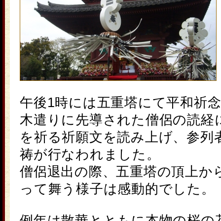
午後1時には五重塔にて平和祈
木遣りに先導された僧侶の読経
を祈る祈願文を読み上げ、参列
祷が行なわれました。
僧侶退出の際、五重塔の頂上か
って舞う様子は感動的でした。
例年は散華とともに本物の桜の