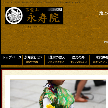
池上本門寺 「千部会」レポート② 池上本門寺「千部会」３日目 千部会 お稚児さん 永寿院
池上
トップページへ
2
トップページ
永寿院とは？
日蓮宗の教え
歴史の扉
永代供
時間と空間
イキイキ生きる
先人との出会い
未来へのメッ