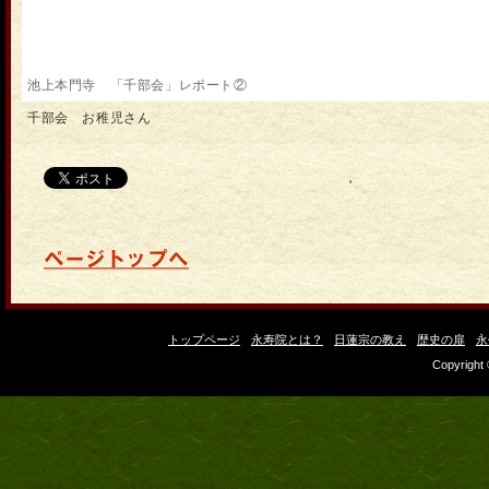
池上本門寺 「千部会」レポート②
千部会 お稚児さん
'
トップページ
永寿院とは？
日蓮宗の教え
歴史の扉
永
Copyright 