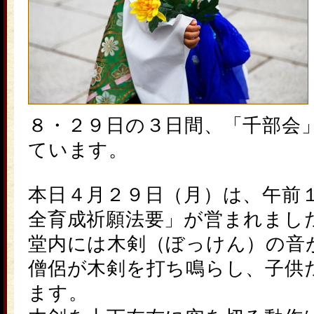
８・２９日の３日間、「
千部会
ています。
本日４月２９日（月）は、午前
全育成祈願法要」が営まれまし
堂内には木剣（ぼっけん）の音
僧侶が木剣を打ち鳴らし、子供
ます。