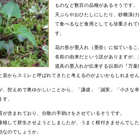
ものなど数百の品種があるそうです。
天ぷらやおひたしにしたり、砂糖漬け
て食べるなど食用としても珍重されて
す。
花の形が墨入れ（墨壺）に似ているこ
名前の由来だという説がありますが、
道具の墨入れが伝来する以前の『万葉
と昔から
スミレ
と呼ばれてきたと考えるのがよいかもしれませ
が、控えめで奥ゆかしいことから、「謙虚」「誠実」「小さな
ます。
質が含まれており、分散の手助けをさせているそうです。
移植して群生させようとしましたが、うまく根付きませんでし
効なのでしょうか。