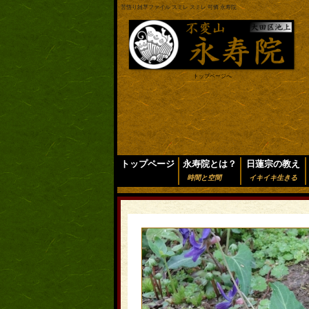
苦悟り雑草ファイル スミレ スミレ 可憐 永寿院
トップページへ
トップページ
永寿院とは？
日蓮宗の教え
時間と空間
イキイキ生きる