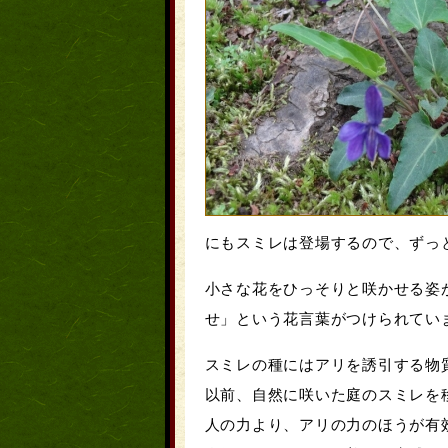
にも
スミレ
は登場するので、ずっ
小さな花をひっそりと咲かせる姿
せ」という花言葉がつけられてい
スミレ
の種にはアリを誘引する物
以前、自然に咲いた庭の
スミレ
を
人の力より、アリの力のほうが有