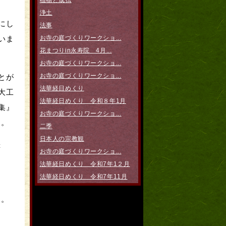
植物と成仏
浄土
にし
法事
いま
お寺の庭づくりワークショ...
花まつりin永寿院 4月...
お寺の庭づくりワークショ...
お寺の庭づくりワークショ...
とが
法華経日めくり
大工
法華経日めくり 令和８年1月
集』
お寺の庭づくりワークショ...
ん。
二季
日本人の宗教観
幸
お寺の庭づくりワークショ...
法華経日めくり 令和7年1２月
法華経日めくり 令和7年11月
た。