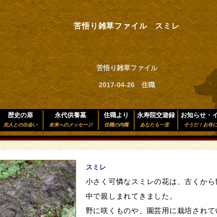
苦悟り雑草ファイル スミレ
苦悟り雑草ファイル
2017-04-26 住職
歴史の扉
永代供養墓
住職より
永寿院交遊録
お知らせ・
先人との出会い
未来へのメッセージ
住職の内職
あなたも一言
そうだ！お寺
スミレ
小さく
可憐
な
スミレ
の花は、古くから
中で親しまれてきました。
野に咲くものや、園芸用に栽培されて