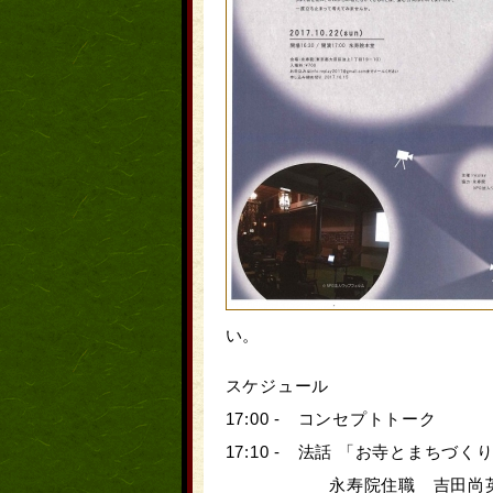
い。
スケジュール
17:00 - コンセプトトーク
17:10 - 法話 「お寺とまちづく
永寿院住職 吉田尚