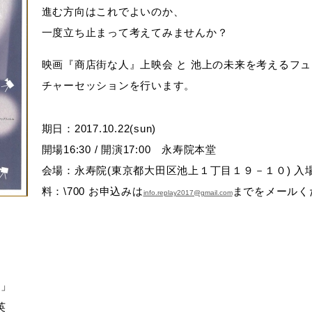
進む方向はこれでよいのか、
一度立ち止まって考えてみませんか？
映画『
商店街な人
』上映会 と
池上
の未来を考えるフュ
チャーセッションを行います。
期日：2017.10.22(sun)
開場16:30 / 開演17:00 永寿院本堂
会場：永寿院(東京都大田区
池上
１丁目１９－１０) 入
料：\700 お申込みは
までをメールく
info.replay2017@gmail.com
り」
英