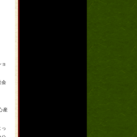
ショ
社会
心産
。
よっ