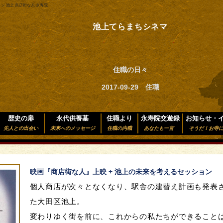
ン 池上 商店街な人 永寿院
池上てらまちシネマ
住職の日々
2017-09-29 住職
歴史の扉
永代供養墓
住職より
永寿院交遊録
お知らせ・
先人との出会い
未来へのメッセージ
住職の内職
あなたも一言
そうだ！お寺
映画『商店街な人』上映 + 池上の未来を考えるセッション
個人商店が次々となくなり、駅舎の建替え計画も発表
た大田区
池上
。
変わりゆく街を前に、これからの私たちができること