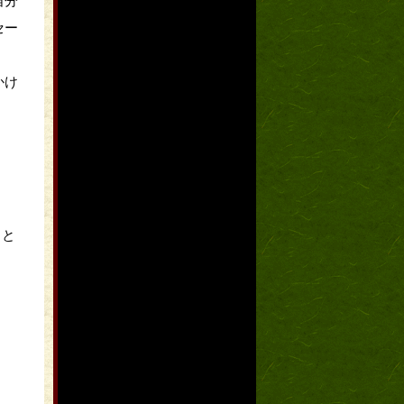
自分
セー
かけ
こと
。