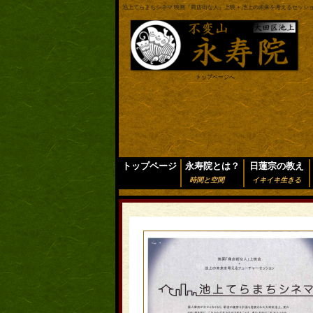
池上てらまちシネマ 映画『商店街な人』上映 + 池上の未来を考えるセッショ
トップページへ
トップページ
永寿院とは？
日蓮宗の教え
時間と空間
イキイキ生きる