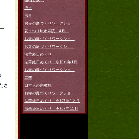
植物と成仏
浄土
法事
お寺の庭づくりワークショ...
ー
花まつりin永寿院 4月...
お寺の庭づくりワークショ...
お寺の庭づくりワークショ...
法華経日めくり
法華経日めくり 令和８年1月
お寺の庭づくりワークショ...
場
二季
ださ
日本人の宗教観
お寺の庭づくりワークショ...
法華経日めくり 令和7年1２月
法華経日めくり 令和7年11月