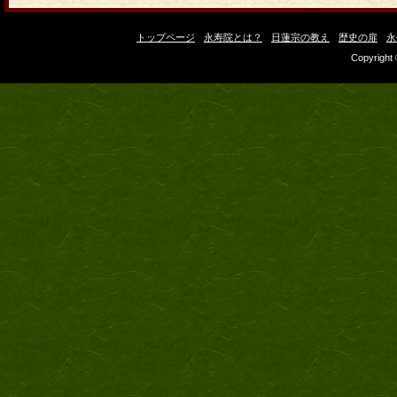
トップページ
永寿院とは？
日蓮宗の教え
歴史の扉
永
Copyright 