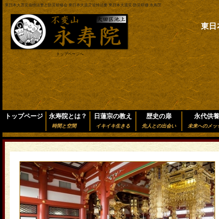
東日本大震災追悼法要と防災研修会 東日本大震災追悼法要 東日本大震災 防災研修 永寿院
東日
トップページへ
トップページ
永寿院とは？
日蓮宗の教え
歴史の扉
永代供
時間と空間
イキイキ生きる
先人との出会い
未来へのメッ