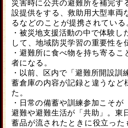
災害時に公共の避難所を補完す
設提供をする、救助用大型車両
るなどのことが提携されている
・被災地支援活動の中で体験し
して、地域防災学習の重要性を
・避難所に食べ物を持ち寄るこ
者になる。
・以前、区内で「避難所開設訓
蓄倉庫の内容が記録と違うなど
た。
・日常の備蓄や訓練参加こそが
避難や避難生活が「共助」。
東
蓄品が流されたときに役立った