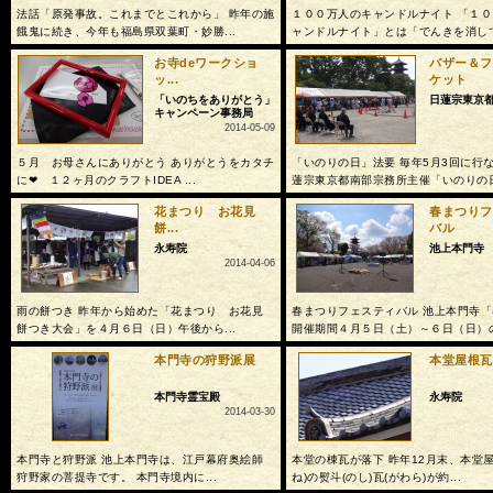
法話「原発事故。これまでとこれから」 昨年の施
１００万人のキャンドルナイト 「１
餓鬼に続き、今年も福島県双葉町・妙勝...
ャンドルナイト」とは「でんきを消して.
お寺deワークショ
バザー＆フ
ッ...
ケット
「いのちをありがとう」
日蓮宗東京
キャンペーン事務局
2014-05-09
５月 お母さんにありがとう ありがとうをカタチ
「いのりの日」法要 毎年5月3回に行
に❤ １２ヶ月のクラフトIDEA ...
蓮宗東京都南部宗務所主催「いのりの日.
花まつり お花見
春まつりフ
餅...
バル
永寿院
池上本門寺
2014-04-06
雨の餅つき 昨年から始めた「花まつり お花見
春まつりフェスティバル 池上本門寺
餅つき大会」を４月６日（日）午後から...
開催期間４月５日（土）～６日（日）の.
本門寺の狩野派展
本堂屋根瓦
本門寺霊宝殿
永寿院
2014-03-30
本門寺と狩野派 池上本門寺は、江戸幕府奥絵師
本堂の棟瓦が落下 昨年12月末、本堂屋
狩野家の菩提寺です。 本門寺境内に...
ね)の熨斗(のし)瓦(がわら)が約...