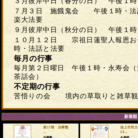
３月彼岸中日（春分の日） 午後１時
７月３日 施餓鬼会 午後１時・法
楽大法要
９月彼岸中日（秋分の日） 午後１時
１０月１２日 宗祖日蓮聖人報恩
時・法話と法要
毎月の行事
毎月第２日曜日 午後１時・永寿会
茶話会）
不定期の行事
苦悟りの会 境内の草取りと雑草観
新着順
第17期 法華塾
池上市民大
...
19...
法華塾
永寿院