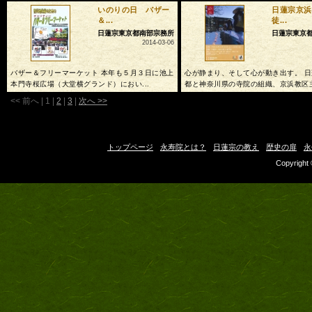
いのりの日 バザー
日蓮宗京浜
＆...
徒...
日蓮宗東京都南部宗務所
日蓮宗東京
2014-03-06
バザー＆フリーマーケット 本年も５月３日に池上
心が静まり、そして心が動き出す。 
本門寺桜広場（大堂横グランド）におい...
都と神奈川県の寺院の組織、京浜教区主.
<< 前へ
|
1
|
2
|
3
|
次へ >>
トップページ
永寿院とは？
日蓮宗の教え
歴史の扉
永
Copyright 