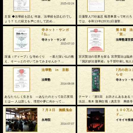
2025-02-24
主旨 ◆法華経を読む 何故、法華経を読むのでし
日蓮聖人750遠忌 報恩事業って何だろ
ょう？ ただ経文を声に出して読め...
では、令和13年(2031)日蓮聖...
寺ネット・サンガ
第９期 
｢仏...
「宮...
寺ネット・サンガ
法華塾運営
2015-07-10
深遠（ディープ）な寺めぐり ～甚だ深い仏の教
宮沢賢治の世界を探る 宮澤賢治は臨
え、そーっとのぞいてみてみませんか？...
『国訳妙法蓮華経』を千部印刷し知人に配
法華塾 in 京都
7月の坊コ
らせ
法華塾
寺ネット・
2014-08-08
あなたらしく生きる ―あなたのとって自己実現
テーマ：「第5回 お坊さんあるある！
とは― 人は誰しも、理想や夢に向かって...
法話…青木 隆興住職（真言宗 興徳寺.
７月３日 施餓鬼会
１００万人
ド...
永寿院
イキイキ推
2014-07-07