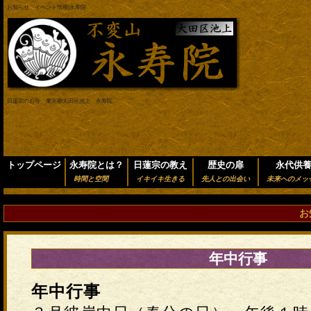
お知らせ イベント情報|永寿院
日蓮宗のお寺 東京都大田区池上 永寿院
トップページ
永寿院とは？
日蓮宗の教え
歴史の扉
永代供
時間と空間
イキイキ生きる
先人との出会い
未来へのメッ
お
年中行事
年中行事