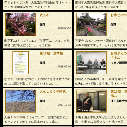
寺ネット・サンガ 大阪進出特別企画 寺ネット・
東日本大震災追悼法要 東日本大震災
サンガ10周年記念の一つとして 初...
から丸7年を迎える平成30年3月11...
依正不二
お寺とのつ
住職
住職
2018-03-03
依正不二(えしょうふに) 「依正不二」とは、自然
菩提寺 あるアンケート調査の「あな
環境（依報(えほう)）と、そこに暮...
お寺の檀家ですか？」という設問に対し.
第12期 法華塾
お坊さんの
「キ...
住職
ウェブ新聞
2018-02-06
なぜ今、お題目なのか？ 日蓮聖人は末法救済のた
お坊さんの基本の「キ」 宗派を超え
めにお題目を遺してくださいました。 ...
仏教について語り合う場、寺ネットサン.
人生１００年時代
第12期
池...
住職
池上市民大
2017-12-12
人生１００年時代 ライフシフト 国連の推計によ
今期も池上市民大学がはじまりました！ 
ると２０５０年までに日本の１００歳...
日 今期で12期目となった池上市民...