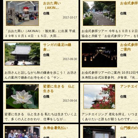
おおた商い
お会式参拝
（AKIN...
住職
住職
2017-10-17
「おおた商い（AKINAI）・観光展」に出展 平成
お会式参拝ツアー 今年も１０月１２
２９年１０月１４日・１５日、大田...
協会と共催で「お会式参拝ツアー」を行.
サンガの遠足in鎌
お会式参拝
倉...
ご案内
住職
住職
2017-09-30
お坊さんと話しながら秋の鎌倉を歩こう！ お坊さ
お会式参拝ツアーのご案内 10月12日
んの案内で鎌倉のお寺をめぐる『サン...
永寿院お会式法要参列、夕食後、｢光..
娑婆に生きる 仏と
アンチエイ
生きる
住職
住職
2017-09-04
娑婆に生きる 仏と生きる 私たちは生きていく上
アンチエイジング 老化を抑え、いつ
で、多くの人とかかわり、仕事をしなが...
くありたいと誰もが願うものです。 ...
永寿会暑気払い
山門横のの