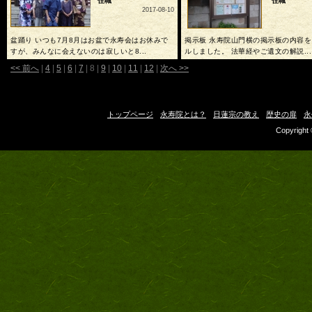
住職
住職
2017-08-10
盆踊り いつも7月8月はお盆で永寿会はお休みで
掲示板 永寿院山門横の掲示板の内容
すが、みんなに会えないのは寂しいと8...
ルしました。 法華経やご遺文の解説...
<< 前へ
|
4
|
5
|
6
|
7
|
8
|
9
|
10
|
11
|
12
|
次へ >>
トップページ
永寿院とは？
日蓮宗の教え
歴史の扉
永
Copyright 