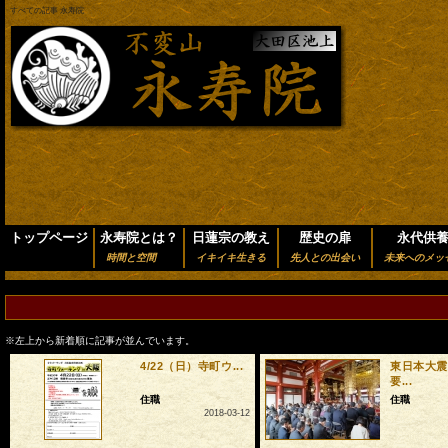
すべての記事 永寿院
トップページ
永寿院とは？
日蓮宗の教え
歴史の扉
永代供
時間と空間
イキイキ生きる
先人との出会い
未来へのメッ
※左上から新着順に記事が並んでいます。
4/22（日）寺町ウ...
東日本大震
要...
住職
住職
2018-03-12