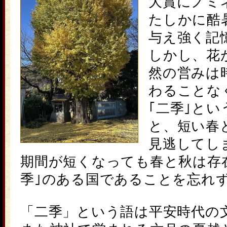
大賞にノミ
たしかに酷
与え強く記
しかし、花
然の営みは
わることな
｢
二季
｣とい
と、短い春
見逃してし
期間が短くなっても春と秋は存
季｣のある国であることを忘れ
「
二季
」という語は平安時代の