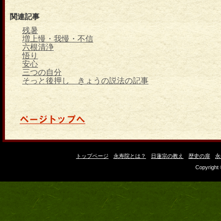
関連記事
残暑
増上慢・我慢・不信
六根清浄
悟り
安心
三つの自分
そっと後押し きょうの説法の記事
トップページ
永寿院とは？
日蓮宗の教え
歴史の扉
永
Copyright 