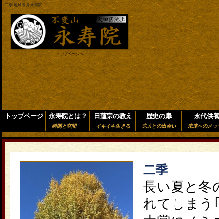
二季 地球環境 永寿院
トップページへ
トップページ
永寿院とは？
日蓮宗の教え
歴史の扉
永代供
時間と空間
イキイキ生きる
先人との出会い
未来へのメッ
二季
長い夏と冬
れてしまう