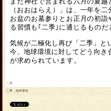
また神社で営まれる六月の夏越
（おおはらえ）」は、一年を二
お盆のお墓参りとお正月の初詣
る習慣も｢
二季
｣に通じるものだ
気候が二極化し再び「
二季
」と
今、
地球環境
に対してどう向き
が求められています。
二季
二季 地球環境
'