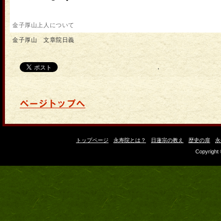
金子厚山上人について
金子厚山 文章院日義
'
トップページ
永寿院とは？
日蓮宗の教え
歴史の扉
永
Copyright 