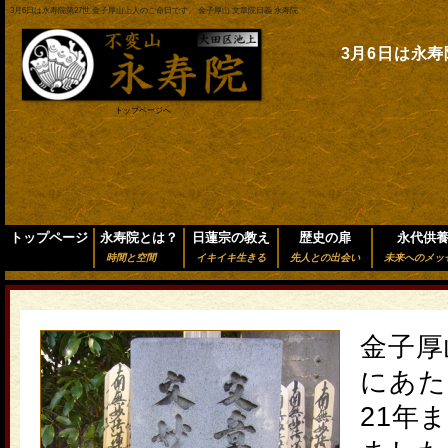
3月6日は永寿院第27世 金子厚山上人のご命日です。 金子厚山 文章院日義 永寿院
3月6日は永
トップページへ
トップページ
永寿院とは？
日蓮宗の教え
歴史の扉
永代供
時間と空間
イキイキ生きる
先人との出会い
未来へのメッ
金子厚
にあた
21年