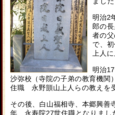
ました
明治2
郎の長
者の父
で、初
上人に
明治1
沙弥校（寺院の子弟の教育機関
住職 永野顗山上人らの教えを
その後、白山福相寺、本郷興善寺
年 永寿院27世住職となりまし