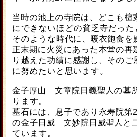
当時の池上の寺院は、どこも檀
にできないほどの貧乏寺だった
そのような時代に、暖衣飽食を
正末期に火災にあった本堂の再
り越えた功績に感謝し、そのご
に努めたいと思います。
金子厚山
文章院日義
聖人の墓
ります。
墓石には、息子であり永寿院第2
の金子日威 文妙院日威聖人と
ています。