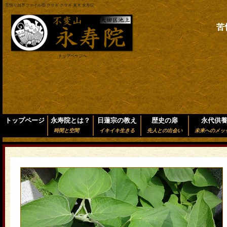
苦悟り雑草ファイル⑮ クサギ クサギ 臭木 永寿院
苦
トップページへ
トップページ
永寿院とは？
日蓮宗の教え
歴史の扉
永代供
時間と空間
イキイキ生きる
先人との出会い
未来へのメッ