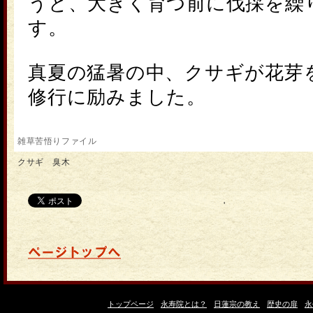
うと、大きく育つ前に伐採を繰
す。
真夏の猛暑の中、
クサギ
が花芽
修行に励みました。
雑草苦悟りファイル
クサギ 臭木
'
トップページ
永寿院とは？
日蓮宗の教え
歴史の扉
永