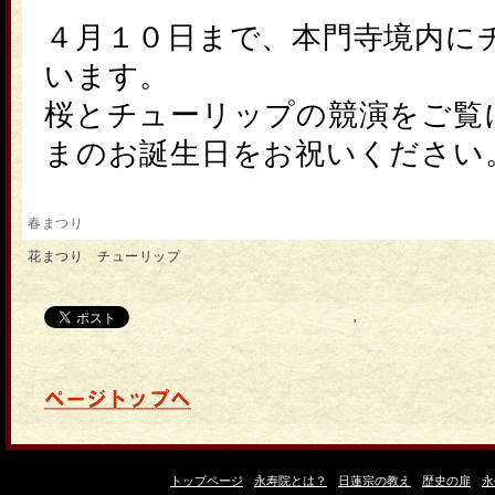
４月１０日まで、本門寺境内に
います。
桜と
チューリップ
の競演をご覧
まのお誕生日をお祝いください
春まつり
花まつり チューリップ
'
トップページ
永寿院とは？
日蓮宗の教え
歴史の扉
永