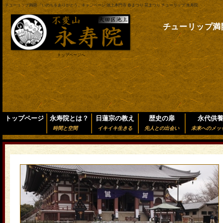
チューリップ満開 「いのちをありがとう」キャンペーン 池上本門寺 春まつり 花まつり チューリップ 永寿院
チューリップ満
トップページへ
トップページ
永寿院とは？
日蓮宗の教え
歴史の扉
永代供
時間と空間
イキイキ生きる
先人との出会い
未来へのメッ