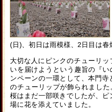
(日)、初日は雨模様、2日目は
大切な人にピンクの
チューリッ
いを届けようという趣旨の『い
ンペーンの一環として、本門寺
の
チューリップ
が飾られました
桜はまだ一部咲きでしたが、ピ
場に花を添えていました。