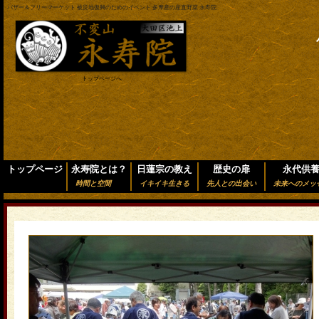
バザー＆フリーマーケット 被災地復興のためのイベント 多摩産の産直野菜 永寿院
トップページへ
トップページ
永寿院とは？
日蓮宗の教え
歴史の扉
永代供
時間と空間
イキイキ生きる
先人との出会い
未来へのメッ