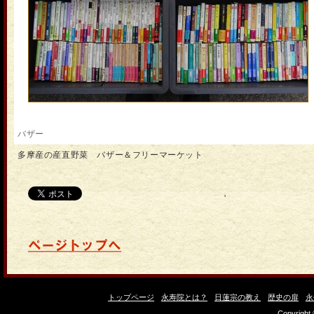
バザー
多摩産の産直野菜 バザー＆フリーマーケット
'
トップページ
永寿院とは？
日蓮宗の教え
歴史の扉
永
Copyright 