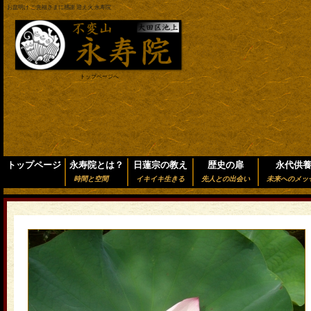
お盆明け ご先祖さまに感謝 迎え火 永寿院
トップページへ
トップページ
永寿院とは？
日蓮宗の教え
歴史の扉
永代供
時間と空間
イキイキ生きる
先人との出会い
未来へのメッ