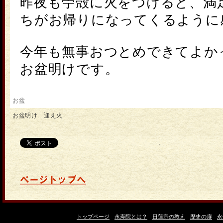
昨夜も苧殻に火をつけると、満
ちがお帰りになってくるように
今年も無事おつとめできてよか
お盆明け
です。
お盆
お盆明け 迎え火
'
トップページ
永寿院とは？
日蓮宗の教え
歴史の扉
永