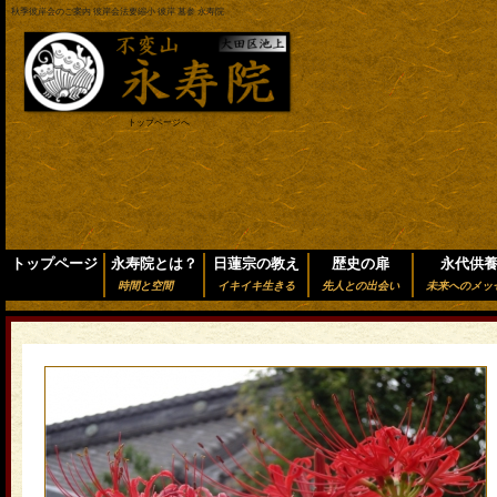
秋季彼岸会のご案内 彼岸会法要縮小 彼岸 墓参 永寿院
トップページへ
トップページ
永寿院とは？
日蓮宗の教え
歴史の扉
永代供
時間と空間
イキイキ生きる
先人との出会い
未来へのメッ