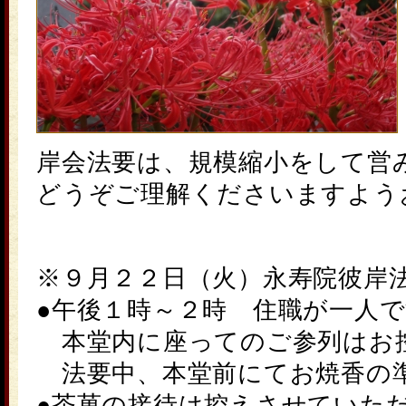
岸
会法要は、規模縮小をして
どうぞご理解くださいますよう
※９月２２日（火）永寿院
彼岸
●午後１時～２時 住職が一人
本堂内に座ってのご参列はお
法要中、本堂前にてお焼香の
●茶菓の接待は控えさせていた