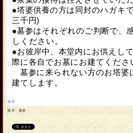
●塔婆供養の方は同封のハガキで
三千円)
●
墓参
はそれぞれのご判断で、
しください。
●お
彼岸
中、本堂内にお供えし
際に各自でお墓にお建てくださ
墓参
に来られない方のお塔婆
建てします。
彼岸
彼岸 墓参
'